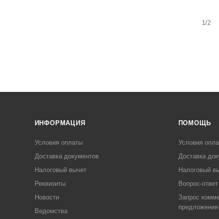
1/2
ИНФОРМАЦИЯ
ПОМОЩЬ
Условия оплаты
Условия опл
Доставка документов
Доставка док
Налоговый вычет
Налоговый в
Реквизиты
Вопрос-ответ
Новости
Запрос комме
предложения
Ведомства