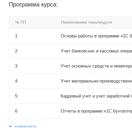
Программа курса:
№ ПП
Наименование темы/модуля
1
Основы работы в программе «1С б
2
Учет банковских и кассовых опер
3
Учет основных средств и нематер
4
Учет материально-производствен
5
Кадровый учет и учет заработной
6
Отчеты в программе «1С бухгалте