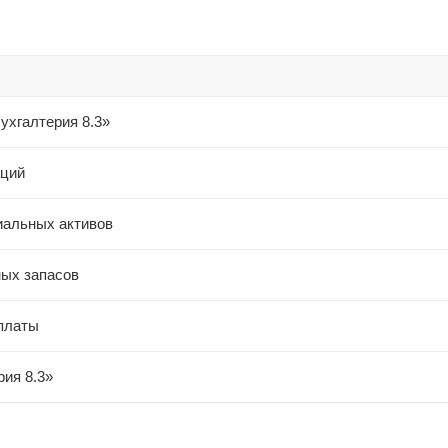
ухгалтерия 8.3»
аций
иальных активов
ных запасов
 платы
рия 8.3»