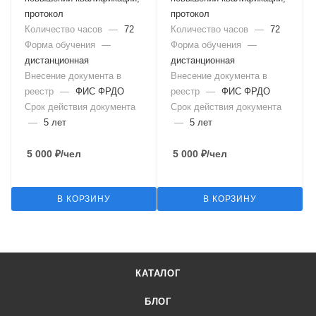
протокол
протокол
Количество часов
—
72
Количество часов
—
72
Форма обучения
—
Форма обучения
—
дистанционная
дистанционная
Внесение документа в
Внесение документа в
реестр
—
ФИС ФРДО
реестр
—
ФИС ФРДО
Срок действия документа
Срок действия документа
—
5 лет
—
5 лет
5 000
₽
/чел
5 000
₽
/чел
В КОРЗИНУ
В КОРЗИНУ
КАТАЛОГ
БЛОГ