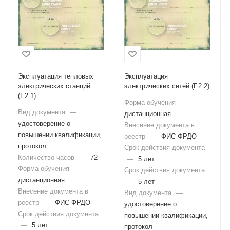
Эксплуатация тепловых
Эксплуатация
электрических станций
электрических сетей (Г.2.2)
(Г.2.1)
Форма обучения
—
Вид документа
—
дистанционная
удостоверение о
Внесение документа в
повышении квалификации,
реестр
—
ФИС ФРДО
протокол
Срок действия документа
Количество часов
—
72
—
5 лет
Форма обучения
—
Срок действия документа
дистанционная
—
5 лет
Внесение документа в
Вид документа
—
реестр
—
ФИС ФРДО
удостоверение о
Срок действия документа
повышении квалификации,
—
5 лет
протокол