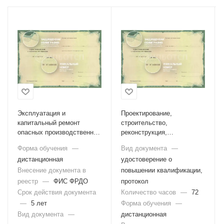
Эксплуатация и
Проектирование,
капитальный ремонт
строительство,
опасных производственных
реконструкция,
объектов, на которых
техническое
Форма обучения
—
Вид документа
—
используются эскалаторы
перевооружение,
дистанционная
удостоверение о
в метрополитенах,
консервация и ликвидация
эксплуатация (в том числе
Внесение документа в
опасных производственных
повышении квалификации,
обслуживание и ремонт)
объектов, на которых
реестр
—
ФИС ФРДО
протокол
эскалаторов в
используются эскалаторы
Срок действия документа
Количество часов
—
72
метрополитенах (Б.9.1)
в метрополитенах, а также
—
5 лет
Форма обучения
—
изготовление, монтаж и
Вид документа
—
дистанционная
наладка эскалаторов