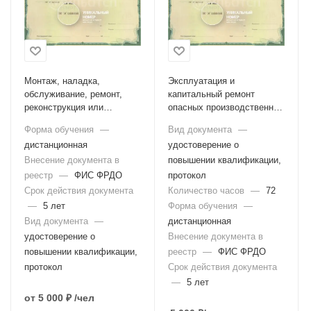
Монтаж, наладка,
Эксплуатация и
обслуживание, ремонт,
капитальный ремонт
реконструкция или
опасных производственных
модернизация подъемных
объектов, на которых
Форма обучения
—
Вид документа
—
сооружений, применяемых
используются
дистанционная
удостоверение о
на опасных
пассажирские канатные
производственных
Внесение документа в
дороги и (или)
повышении квалификации,
объектах (Б.9.5)
фуникулеры, эксплуатация
реестр
—
ФИС ФРДО
протокол
(в том числе обслуживание
Срок действия документа
Количество часов
—
72
и ремонт) пассажирских
—
5 лет
Форма обучения
—
канатных дорог и (или)
Вид документа
—
дистанционная
фуникулеров (Б.9.6)
удостоверение о
Внесение документа в
повышении квалификации,
реестр
—
ФИС ФРДО
протокол
Срок действия документа
—
5 лет
от
5 000 ₽
/чел