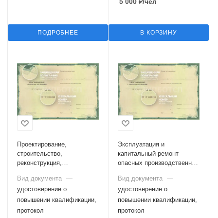
5 000
₽
/чел
ПОДРОБНЕЕ
В КОРЗИНУ
Проектирование,
Эксплуатация и
строительство,
капитальный ремонт
реконструкция,
опасных производственных
техническое
объектов, на которых
Вид документа
—
Вид документа
—
перевооружение,
используются грузовые
удостоверение о
удостоверение о
консервация и ликвидация
подвесные канатные
опасных производственных
повышении квалификации,
дороги, эксплуатация (в
повышении квалификации,
объектов, на которых
том числе обслуживание и
протокол
протокол