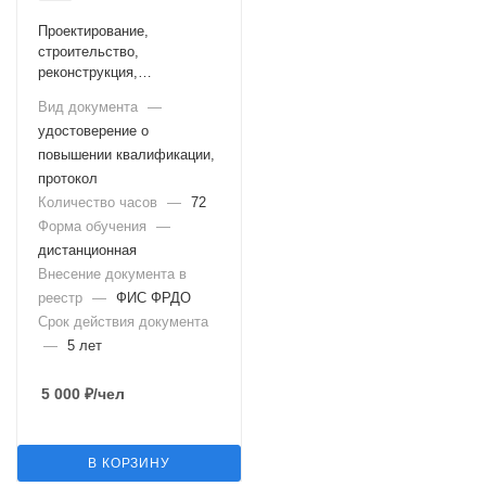
Проектирование,
строительство,
реконструкция,
техническое
Вид документа
—
перевооружение,
удостоверение о
консервация и ликвидация
опасных производственных
повышении квалификации,
объектов, на которых
протокол
используются грузовые
Количество часов
—
72
подвесные канатные
Форма обучения
—
дороги, а также
дистанционная
изготовление, монтаж и
Внесение документа в
наладка (Б.9.9)
реестр
—
ФИС ФРДО
Срок действия документа
—
5 лет
5 000
₽
/чел
В КОРЗИНУ