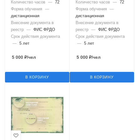
используются
ремонт) грузовых
Количество часов
—
72
Количество часов
—
72
пассажирские канатные
подвесных канатных дорог
Форма обучения
—
Форма обучения
—
дороги и (или)
(Б.9.8)
дистанционная
дистанционная
фуникулеры, а также
Внесение документа в
Внесение документа в
изготовление, монтаж и
реестр
—
ФИС ФРДО
реестр
—
ФИС ФРДО
наладка (Б.9.7)
Срок действия документа
Срок действия документа
—
5 лет
—
5 лет
5 000
₽
/чел
5 000
₽
/чел
В КОРЗИНУ
В КОРЗИНУ