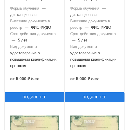
используются подъемные
техническое
Форма обучения
—
Форма обучения
—
сооружения (Б.9.3)
перевооружение,
дистанционная
дистанционная
капитальный ремонт,
Внесение документа в
консервация, ликвидация
Внесение документа в
опасных производственных
реестр
—
ФИС ФРДО
реестр
—
ФИС ФРДО
объектов, на которых
Срок действия документа
Срок действия документа
используются подъемные
—
5 лет
—
5 лет
сооружения (Б.9.4)
Вид документа
—
Вид документа
—
удостоверение о
удостоверение о
повышении квалификации,
повышении квалификации,
протокол
протокол
от
5 000 ₽
/чел
от
5 000 ₽
/чел
ПОДРОБНЕЕ
ПОДРОБНЕЕ