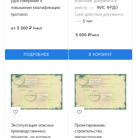
удостоверение о
Внесение документа в
(Б.9.2)
повышении квалификации,
реестр
—
ФИС ФРДО
протокол
Срок действия документа
—
5 лет
от
5 000 ₽
/чел
5 000
₽
/чел
ПОДРОБНЕЕ
В КОРЗИНУ
Эксплуатация опасных
Проектирование,
производственных
строительство,
объектов, на которых
реконструкция,