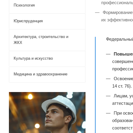
профессиональ
Психология
Формирование 
их эффективно
Юриспруденция
Архитектура, строительство и
Федеральный 
ЖКХ
Повышен
Культура и искусство
совершенс
профессио
Медицина и здравоохранение
Освоение
14 ст. 76).
Лицам, у
аттестац
При осво
образован
соответст