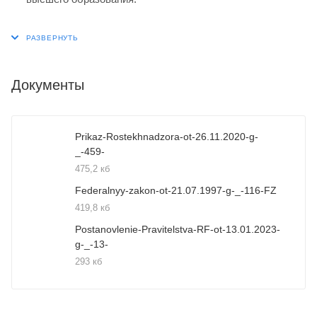
Документы
Prikaz-Rostekhnadzora-ot-26.11.2020-g-
_-459-
475,2 кб
Federalnyy-zakon-ot-21.07.1997-g-_-116-FZ
419,8 кб
Postanovlenie-Pravitelstva-RF-ot-13.01.2023-
g-_-13-
293 кб