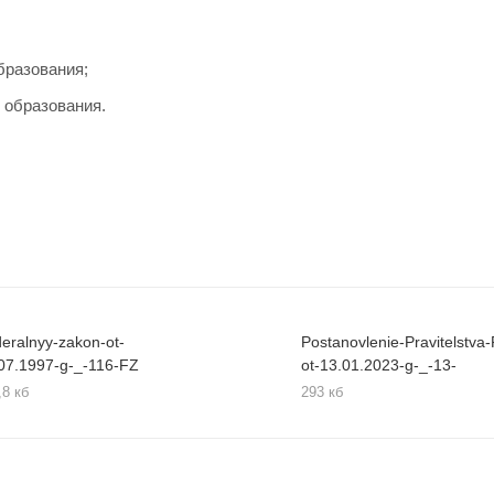
бразования;
 образования.
eralnyy-zakon-ot-
Postanovlenie-Pravitelstva
07.1997-g-_-116-FZ
ot-13.01.2023-g-_-13-
,8 кб
293 кб